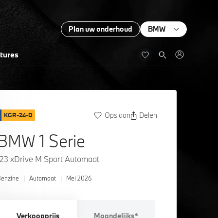
Plan uw onderhoud
BMW
tures
Opslaan
Delen
KGR-24-D
BMW 1 Serie
123 xDrive M Sport Automaat
enzine
|
Automaat
|
Mei 2026
Verkoopprijs
Maandelijks*