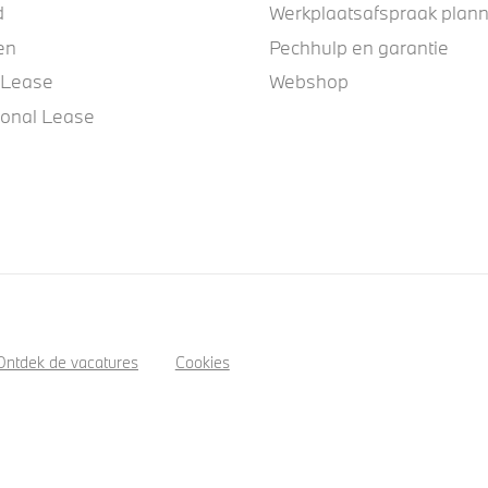
d
Werkplaatsafspraak plan
en
Pechhulp en garantie
 Lease
Webshop
ional Lease
Ontdek de vacatures
Cookies