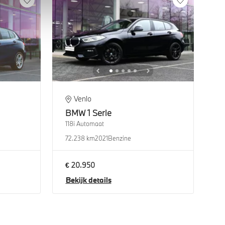
Venlo
BMW
1 Serie
118i Automaat
72.238 km
2021
Benzine
€ 20.950
Bekijk details