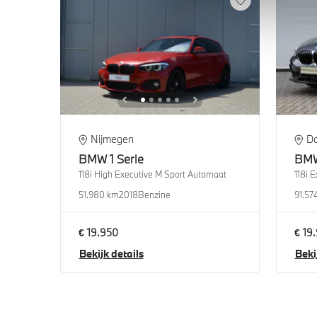
Nijmegen
D
BMW
1 Serie
BM
118i High Executive M Sport Automaat
118i 
51.980 km
2018
Benzine
91.57
€ 19.950
€ 19
Bekijk details
Beki