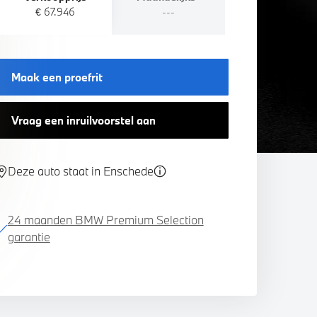
€ 67.946
---
Maak een proefrit
Vraag een inruilvoorstel aan
Deze auto staat in Enschede
24 maanden BMW Premium Selection
garantie