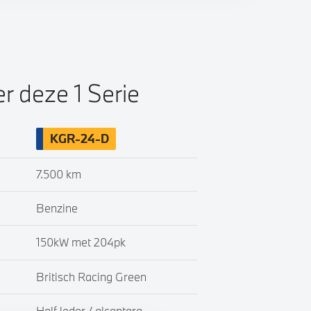
er deze 1 Serie
KGR-24-D
7.500 km
Benzine
150kW met 204pk
Britisch Racing Green
Half leder / alcantara