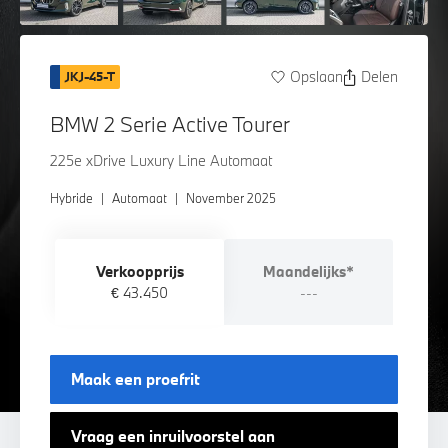
Opslaan
Delen
JKJ-45-T
BMW 2 Serie Active Tourer
225e xDrive Luxury Line Automaat
Hybride
|
Automaat
|
November 2025
Verkoopprijs
Maandelijks*
€ 43.450
---
Maak een proefrit
Vraag een inruilvoorstel aan