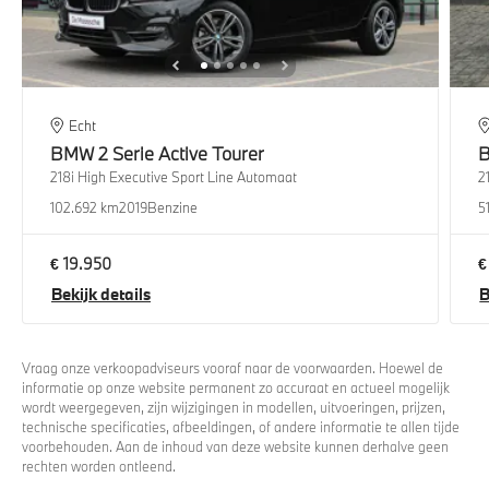
Echt
BMW
2 Serie Active Tourer
218i High Executive Sport Line Automaat
2
102.692 km
2019
Benzine
5
€ 19.950
€
Bekijk details
B
Vraag onze verkoopadviseurs vooraf naar de voorwaarden. Hoewel de
informatie op onze website permanent zo accuraat en actueel mogelijk
wordt weergegeven, zijn wijzigingen in modellen, uitvoeringen, prijzen,
technische specificaties, afbeeldingen, of andere informatie te allen tijde
voorbehouden. Aan de inhoud van deze website kunnen derhalve geen
rechten worden ontleend.