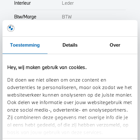
Interieur
Leder
Btw/Marge
BTW
Toon alle eigenschappen
Toestemming
Details
Over
Hey, wij maken gebruik van cookies.
Stap 1 van 3
Dit doen we niet alleen om onze content en
advertenties te personaliseren, maar ook zodat we het
Uw auto inruilen?
websiteverkeer kunnen analyseren op de juiste manier.
Ook delen we informatie over jouw websitegebruik met
onze social media-, advertentie- en analysepartners.
Zij combineren deze gegevens met overige info die je
al eens hebt gedeeld, of die zij hebben verzameld, op
basis van jouw gebruik van deze services.