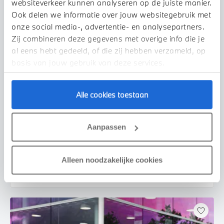
websiteverkeer kunnen analyseren op de juiste manier.
Ook delen we informatie over jouw websitegebruik met
onze social media-, advertentie- en analysepartners.
Zij combineren deze gegevens met overige info die je
al eens hebt gedeeld, of die zij hebben verzameld, op
basis van jouw gebruik van deze services.
Alle cookies toestaan
Venlo
BMW
3 Serie
330i Executive Automaat
Aanpassen
2019
75.171 km
XZ437Z
€ 33.450
€ 633
Alleen noodzakelijke cookies
of
p/m
Bekijk details