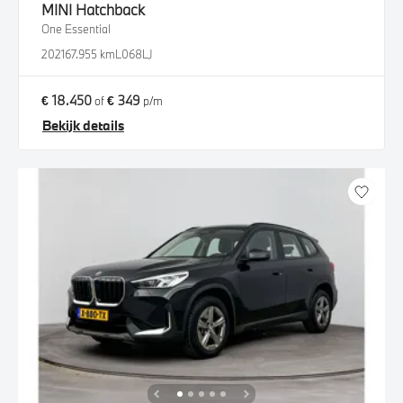
MINI
Hatchback
One Essential
2021
67.955 km
L068LJ
€ 18.450
€ 349
of
p/m
Bekijk details