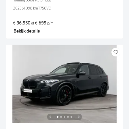
Touring 330e Automaat
2023
61.098 km
T758VD
€ 36.950
€ 699
of
p/m
Bekijk details