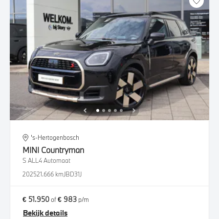
's-Hertogenbosch
MINI
Countryman
S ALL4 Automaat
2025
21.666 km
JBD31J
€ 51.950
€ 983
of
p/m
Bekijk details