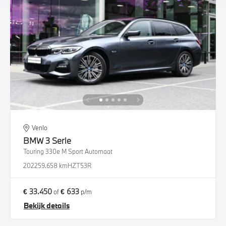
Venlo
BMW
3 Serie
Touring 330e M Sport Automaat
2022
59.658 km
HZT53R
€ 33.450
€ 633
of
p/m
Bekijk details