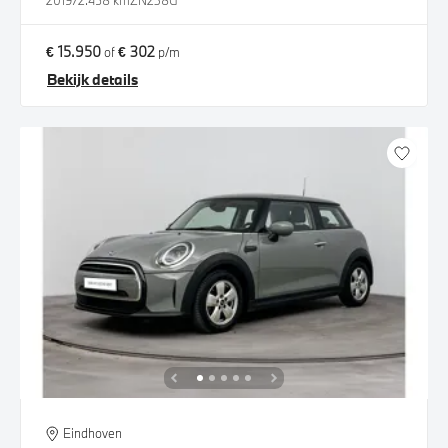
2019
72.458 km
ZN238G
€ 15.950
€ 302
of
p/m
Bekijk details
Eindhoven