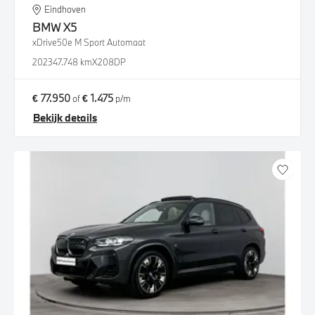
Eindhoven
BMW
X5
xDrive50e M Sport Automaat
2023
47.748 km
X208DP
€ 77.950
€ 1.475
of
p/m
Bekijk details