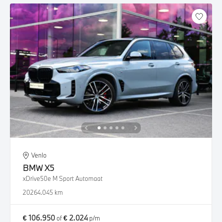
Venlo
BMW
X5
xDrive50e M Sport Automaat
2026
4.045 km
€ 106.950
€ 2.024
of
p/m