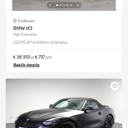
Eindhoven
BMW
iX3
High Executive
2023
115.817 km
456 km actieradius
€ 38.950
€ 737
of
p/m
Bekijk details