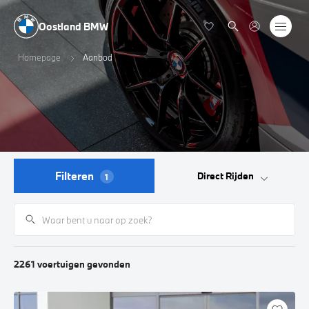
Oostland BMW
Homepage
Aanbod
Filteren
Direct Rijden
1
2261
voertuigen
gevonden