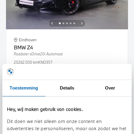
Eindhoven
BMW
Z4
Roadster sDrive20i Automaat
2026
2.500 km
KND35T
€ 88.216
€ 1.669
of
p/m
Bekijk details
Toestemming
Details
Over
Hey, wij maken gebruik van cookies.
Dit doen we niet alleen om onze content en
advertenties te personaliseren, maar ook zodat we het