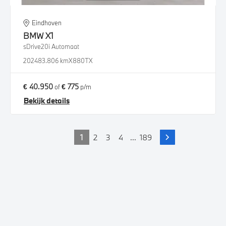
Eindhoven
BMW
X1
sDrive20i Automaat
2024
83.806 km
X880TX
€ 40.950
€ 775
of
p/m
Bekijk details
1
2
3
4
...
189