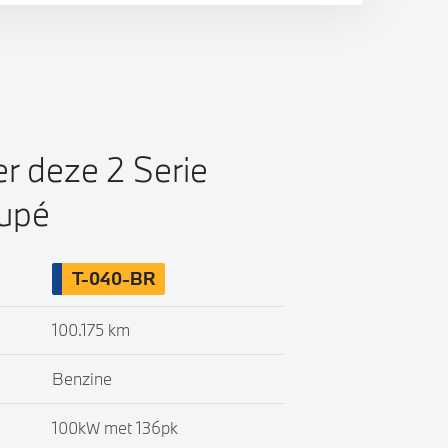
er deze 2 Serie
upé
T-040-BR
100.175 km
Benzine
100kW met 136pk