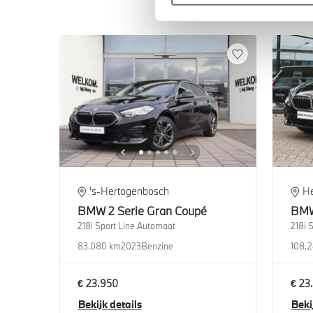
's-Hertogenbosch
H
BMW
2 Serie Gran Coupé
BM
218i Sport Line Automaat
218i 
83.080 km
2023
Benzine
108.2
€ 23.950
€ 23
Bekijk details
Beki