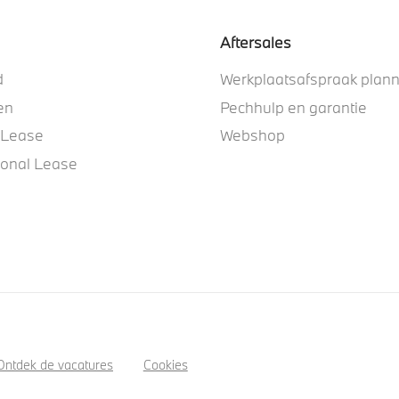
Aftersales
d
Werkplaatsafspraak plan
en
Pechhulp en garantie
 Lease
Webshop
ional Lease
Ontdek de vacatures
Cookies