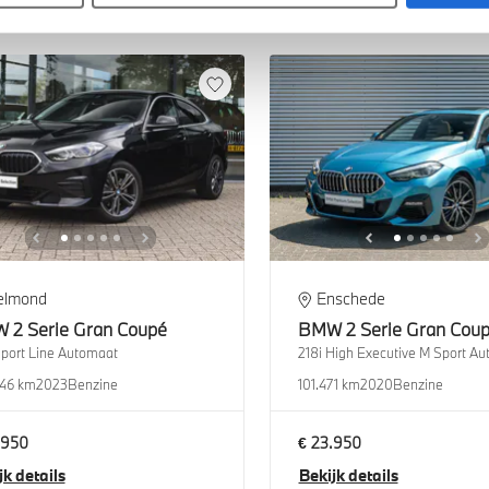
elmond
Enschede
W
2 Serie Gran Coupé
BMW
2 Serie Gran Cou
Sport Line Automaat
218i High Executive M Sport A
46 km
2023
Benzine
101.471 km
2020
Benzine
.950
€ 23.950
jk details
Bekijk details