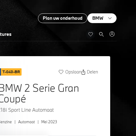
Plan uw onderhoud
BMW
tures
Opslaan
Delen
T-040-BR
BMW 2 Serie Gran
Coupé
218i Sport Line Automaat
enzine
|
Automaat
|
Mei 2023