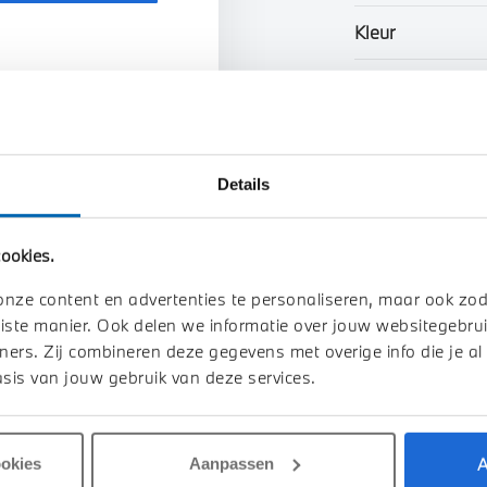
Kleur
Interieur
n uw auto
Btw/Marge
Details
Toon alle ei
ookies.
onze content en advertenties te personaliseren, maar ook zo
iste manier. Ook delen we informatie over jouw websitegebrui
ners. Zij combineren deze gegevens met overige info die je al
sis van jouw gebruik van deze services.
A
ookies
Aanpassen