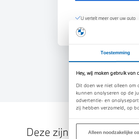
U vertelt meer over uw auto
We verrekenen de waarde va
Toestemming
Hey, wij maken gebruik van c
Dit doen we niet alleen om 
kunnen analyseren op de ju
advertentie- en analysepart
zij hebben verzameld, op ba
Deze zijn vergelijkbaar
Alleen noodzakelijke c