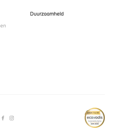
Duurzaamheid
nen