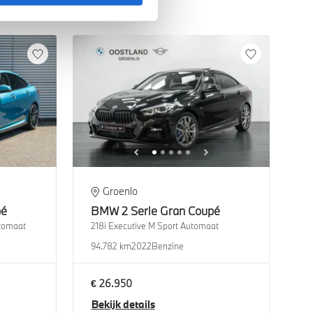
Groenlo
pé
BMW
2 Serie Gran Coupé
utomaat
218i Executive M Sport Automaat
94.782 km
2022
Benzine
€ 26.950
Bekijk details