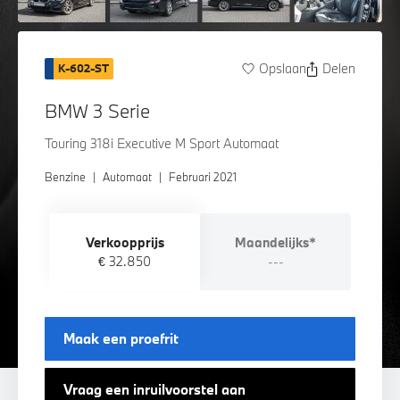
Opslaan
Delen
K-602-ST
BMW 3 Serie
Touring 318i Executive M Sport Automaat
Benzine
|
Automaat
|
Februari 2021
Verkoopprijs
Maandelijks*
€ 32.850
---
Maak een proefrit
Vraag een inruilvoorstel aan