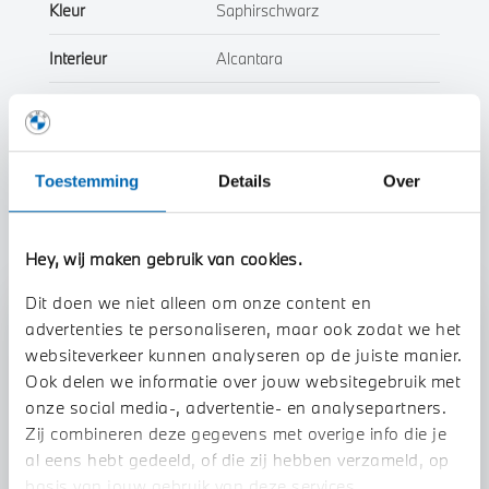
Kleur
Saphirschwarz
Interieur
Alcantara
Btw/Marge
Marge
Toestemming
Details
Over
Toon alle eigenschappen
Hey, wij maken gebruik van cookies.
Dit doen we niet alleen om onze content en
Stap 1 van 3
advertenties te personaliseren, maar ook zodat we het
websiteverkeer kunnen analyseren op de juiste manier.
Uw auto inruilen?
Ook delen we informatie over jouw websitegebruik met
onze social media-, advertentie- en analysepartners.
Zij combineren deze gegevens met overige info die je
al eens hebt gedeeld, of die zij hebben verzameld, op
basis van jouw gebruik van deze services.