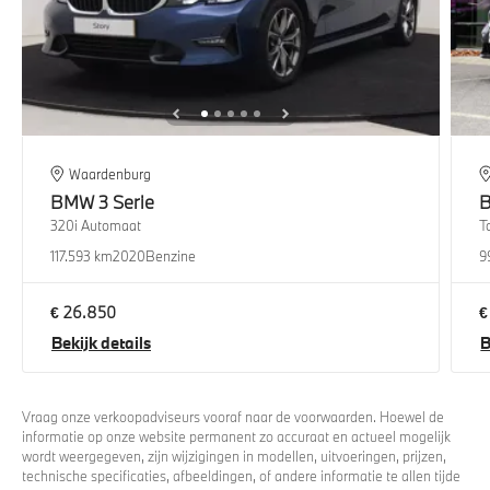
Waardenburg
BMW
3 Serie
320i Automaat
T
117.593 km
2020
Benzine
9
€ 26.850
€
Bekijk details
B
Vraag onze verkoopadviseurs vooraf naar de voorwaarden. Hoewel de
informatie op onze website permanent zo accuraat en actueel mogelijk
wordt weergegeven, zijn wijzigingen in modellen, uitvoeringen, prijzen,
technische specificaties, afbeeldingen, of andere informatie te allen tijde