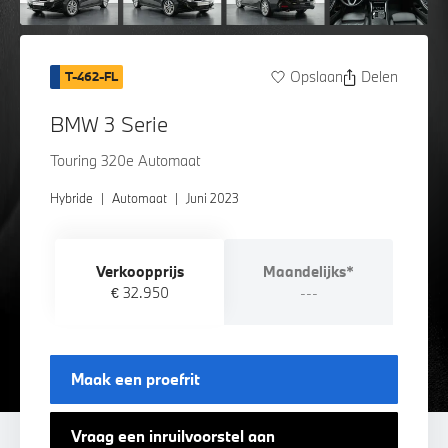
Opslaan
Delen
T-462-FL
BMW 3 Serie
Touring 320e Automaat
Hybride
|
Automaat
|
Juni 2023
Verkoopprijs
Maandelijks*
€ 32.950
---
Maak een proefrit
Vraag een inruilvoorstel aan