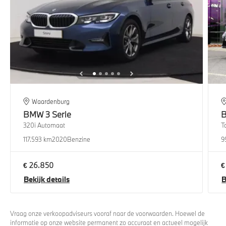
Waardenburg
BMW
3 Serie
320i Automaat
T
117.593 km
2020
Benzine
9
€ 26.850
€
Bekijk details
B
Vraag onze verkoopadviseurs vooraf naar de voorwaarden. Hoewel de
informatie op onze website permanent zo accuraat en actueel mogelijk