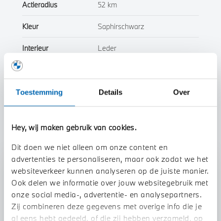
Actieradius
52 km
Kleur
Saphirschwarz
Interieur
Leder
Btw/Marge
BTW
Toestemming
Details
Over
Toon alle eigenschappen
Hey, wij maken gebruik van cookies.
Dit doen we niet alleen om onze content en
advertenties te personaliseren, maar ook zodat we het
Stap 1 van 3
websiteverkeer kunnen analyseren op de juiste manier.
Uw auto inruilen?
Ook delen we informatie over jouw websitegebruik met
onze social media-, advertentie- en analysepartners.
Zij combineren deze gegevens met overige info die je
al eens hebt gedeeld, of die zij hebben verzameld, op