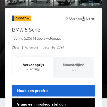
Opslaan
Delen
GVV-70-X
BMW 5 Serie
Touring 520d M Sport Automaat
Diesel
|
Automaat
|
December 2024
Verkoopprijs
Maandelijks*
€ 59.750
---
Maak een proefrit
Vraag een inruilvoorstel aan