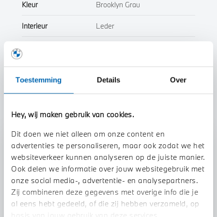
Kleur
Brooklyn Grau
Interieur
Leder
Btw/Marge
BTW
Toestemming
Details
Over
Toon alle eigenschappen
Hey, wij maken gebruik van cookies.
Dit doen we niet alleen om onze content en
Stap 1 van 3
advertenties te personaliseren, maar ook zodat we het
websiteverkeer kunnen analyseren op de juiste manier.
Uw auto inruilen?
Ook delen we informatie over jouw websitegebruik met
onze social media-, advertentie- en analysepartners.
Zij combineren deze gegevens met overige info die je
al eens hebt gedeeld, of die zij hebben verzameld, op
basis van jouw gebruik van deze services.