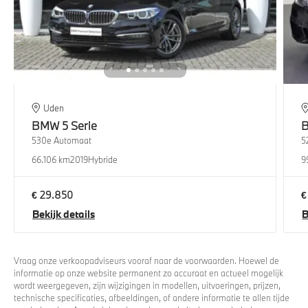
Uden
BMW
5 Serie
530e Automaat
5
66.106 km
2019
Hybride
9
€ 29.850
€
Bekijk details
B
Vraag onze verkoopadviseurs vooraf naar de voorwaarden. Hoewel de
informatie op onze website permanent zo accuraat en actueel mogelijk
wordt weergegeven, zijn wijzigingen in modellen, uitvoeringen, prijzen,
technische specificaties, afbeeldingen, of andere informatie te allen tijde