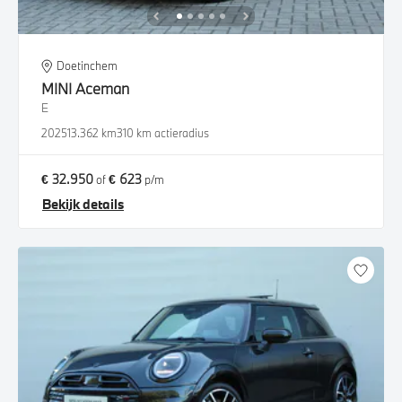
Doetinchem
MINI
Aceman
E
2025
13.362 km
310 km actieradius
€ 32.950
€ 623
of
p/m
Bekijk details