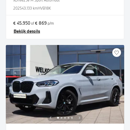
xDrive25e M Sport Automaat
2025
43.133 km
HVB18K
€ 45.950
€ 869
of
p/m
Bekijk details