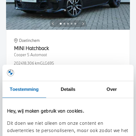
Doetinchem
MINI
Hatchback
Cooper S Automaat
2024
18.306 km
GLG69S
€ 36.950
€ 699
of
p/m
Bekijk details
Toestemming
Details
Over
Hey, wij maken gebruik van cookies.
Dit doen we niet alleen om onze content en
advertenties te personaliseren, maar ook zodat we het