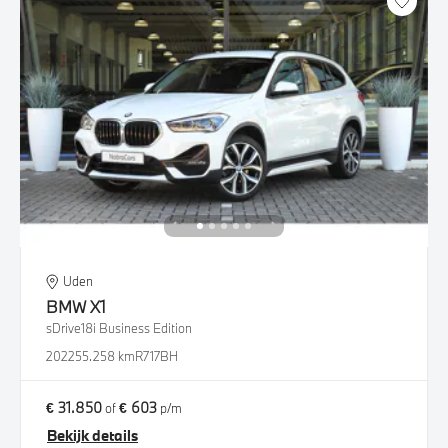
Uden
BMW
X1
sDrive18i Business Edition
2022
55.258 km
R717BH
€ 31.850
€ 603
of
p/m
Bekijk details