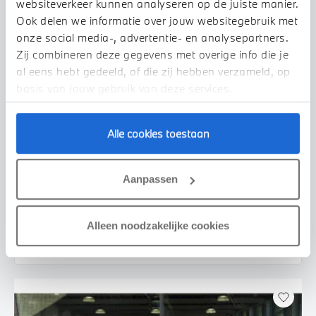
websiteverkeer kunnen analyseren op de juiste manier.
Ook delen we informatie over jouw websitegebruik met
onze social media-, advertentie- en analysepartners.
Zij combineren deze gegevens met overige info die je
al eens hebt gedeeld, of die zij hebben verzameld, op
basis van jouw gebruik van deze services.
Alle cookies toestaan
Uden
BMW
iX2
xDrive30 M Sport
Aanpassen
2026
2.500 km
455 km actieradius
€ 69.950
€ 1.324
Alleen noodzakelijke cookies
of
p/m
Bekijk details