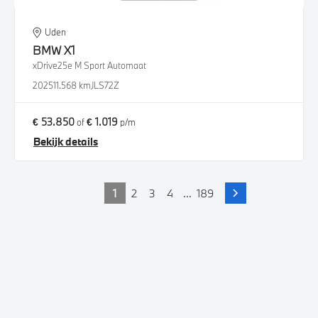
Uden
BMW
X1
xDrive25e M Sport Automaat
2025
11.568 km
JLS72Z
€ 53.850
€ 1.019
of
p/m
Bekijk details
1
2
3
4
...
189