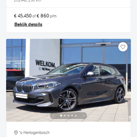
2024
42.290 km
€ 45.450
€ 860
of
p/m
Bekijk details
's-Hertogenbosch