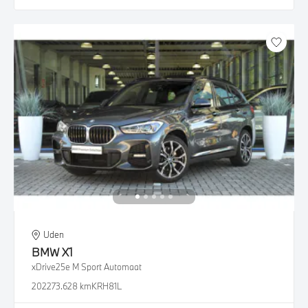
Uden
BMW
X1
xDrive25e M Sport Automaat
2022
73.628 km
KRH81L