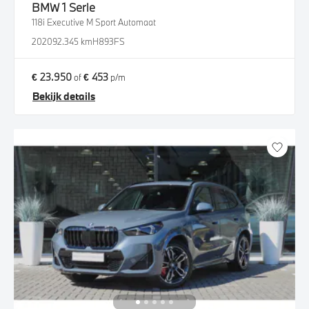
BMW
1 Serie
118i Executive M Sport Automaat
2020
92.345 km
H893FS
€ 23.950
€ 453
of
p/m
Bekijk details