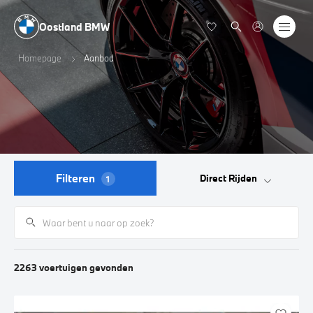
Oostland BMW
Homepage
Aanbod
Filteren
Direct Rijden
1
2263
voertuigen
gevonden