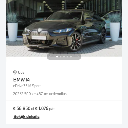
Uden
BMW
i4
eDrive35 M Sport
2026
2.500 km
487 km actieradius
€ 56.850
€ 1.076
of
p/m
Bekijk details