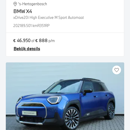
's-Hertogenbosch
BMW
X4
xDrive20i High Executive M Sport Automaat
2021
89.501 km
R351RP
€ 46.950
€ 888
of
p/m
Bekijk details