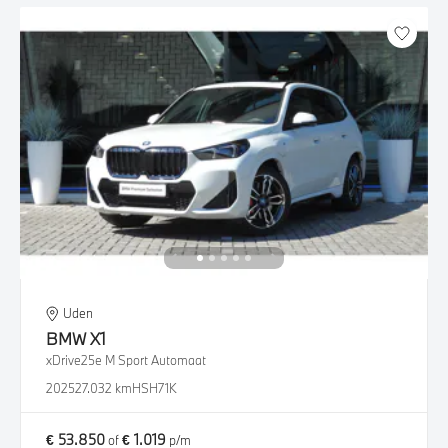
Uden
BMW
X1
xDrive25e M Sport Automaat
2025
27.032 km
HSH71K
€ 53.850
€ 1.019
of
p/m