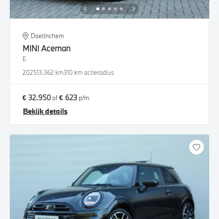
Doetinchem
MINI
Aceman
E
2025
13.362 km
310 km actieradius
€ 32.950
€ 623
of
p/m
Bekijk details