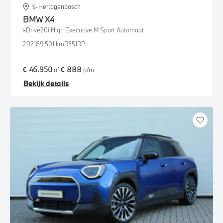
's-Hertogenbosch
BMW
X4
xDrive20i High Executive M Sport Automaat
2021
89.501 km
R351RP
€ 46.950
€ 888
of
p/m
Bekijk details