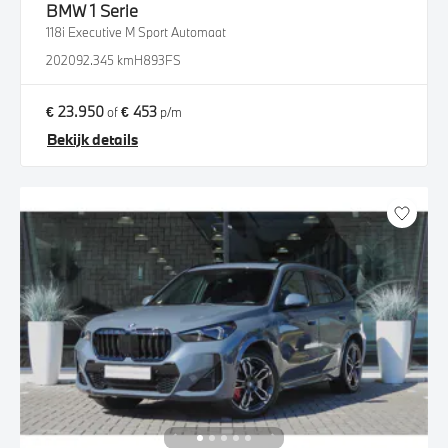
BMW
1 Serie
118i Executive M Sport Automaat
2020
92.345 km
H893FS
€ 23.950
€ 453
of
p/m
Bekijk details