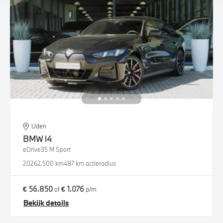
Uden
BMW
i4
eDrive35 M Sport
2026
2.500 km
487 km actieradius
€ 56.850
€ 1.076
of
p/m
Bekijk details