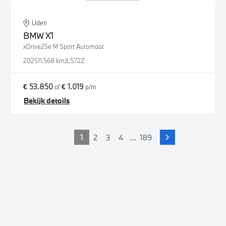
Uden
BMW
X1
xDrive25e M Sport Automaat
2025
11.568 km
JLS72Z
€ 53.850
€ 1.019
of
p/m
Bekijk details
1
2
3
4
...
189