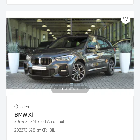
Uden
BMW
X1
xDrive25e M Sport Automaat
2022
73.628 km
KRH81L