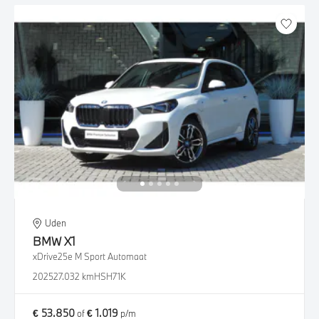
Uden
BMW
X1
xDrive25e M Sport Automaat
2025
27.032 km
HSH71K
€ 53.850
€ 1.019
of
p/m