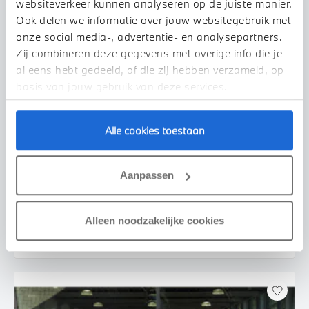
websiteverkeer kunnen analyseren op de juiste manier.
Ook delen we informatie over jouw websitegebruik met
onze social media-, advertentie- en analysepartners.
Zij combineren deze gegevens met overige info die je
al eens hebt gedeeld, of die zij hebben verzameld, op
basis van jouw gebruik van deze services.
Alle cookies toestaan
Uden
BMW
iX2
xDrive30 M Sport
Aanpassen
2026
2.500 km
455 km actieradius
€ 69.950
€ 1.324
Alleen noodzakelijke cookies
of
p/m
Bekijk details