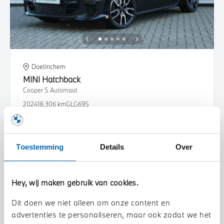
Doetinchem
MINI
Hatchback
Cooper S Automaat
2024
18.306 km
GLG69S
€ 36.950
€ 699
of
p/m
Bekijk details
Toestemming
Details
Over
Hey, wij maken gebruik van cookies.
Dit doen we niet alleen om onze content en
advertenties te personaliseren, maar ook zodat we het