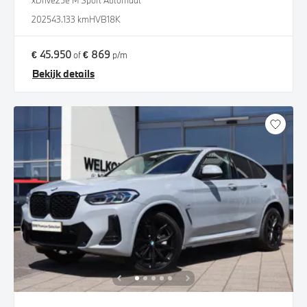
xDrive25e M Sport Automaat
2025
43.133 km
HVB18K
€ 45.950
€ 869
of
p/m
Bekijk details