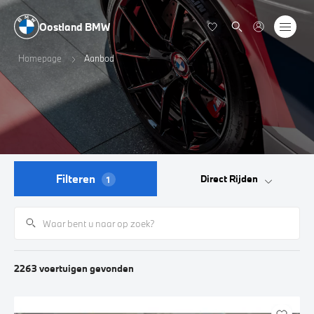
Oostland BMW
Homepage
Aanbod
Filteren
Direct Rijden
1
2263
voertuigen
gevonden