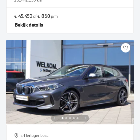
2024
42.290 km
€ 45.450
€ 860
of
p/m
Bekijk details
's-Hertogenbosch