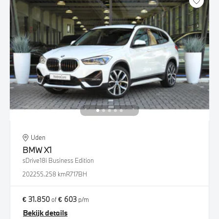
Uden
BMW
X1
sDrive18i Business Edition
2022
55.258 km
R717BH
€ 31.850
€ 603
of
p/m
Bekijk details