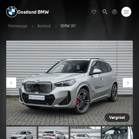
Oostland BMW
Homepage
Aanbod
BMW iX1
Vergroot