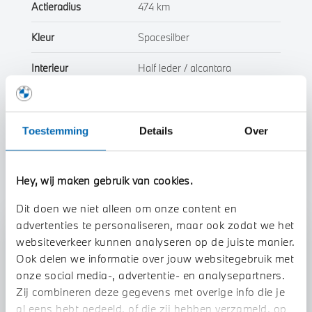
Actieradius
474 km
Kleur
Spacesilber
Interieur
Half leder / alcantara
Btw/Marge
BTW
Toestemming
Details
Over
Toon alle eigenschappen
Hey, wij maken gebruik van cookies.
Dit doen we niet alleen om onze content en
advertenties te personaliseren, maar ook zodat we het
Stap 1 van 3
websiteverkeer kunnen analyseren op de juiste manier.
Uw auto inruilen?
Ook delen we informatie over jouw websitegebruik met
onze social media-, advertentie- en analysepartners.
Zij combineren deze gegevens met overige info die je
al eens hebt gedeeld, of die zij hebben verzameld, op