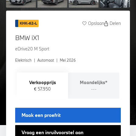
Opslaan
Delen
KHK-62-L
BMW iX1
eDrive20 M Sport
Elektrisch
|
Automaat
|
Mei 2026
Verkoopprijs
Maandelijks*
€ 57.950
---
Maak een proefrit
Vraag een inruilvoorstel aan