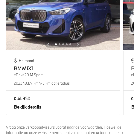
Helmond
BMW
iX1
eDrive20 M Sport
e
2023
48.177 km
475 km actieradius
2
€ 41.950
€
Bekijk details
B
Vraag onze verkoopadviseurs vooraf naar de voorwaarden. Hoewel de
informatie op onze website permanent zo accuraat en actueel mogelijk