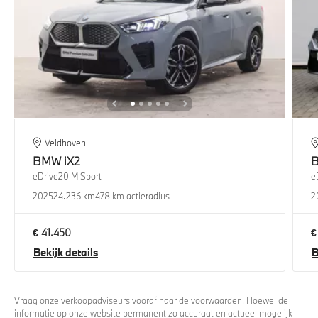
Veldhoven
BMW
iX2
eDrive20 M Sport
e
2025
24.236 km
478 km actieradius
2
€ 41.450
€
Bekijk details
B
Vraag onze verkoopadviseurs vooraf naar de voorwaarden. Hoewel de
informatie op onze website permanent zo accuraat en actueel mogelijk