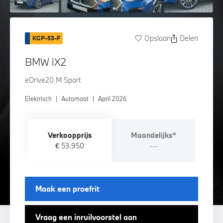
Opslaan
Delen
KGP-53-F
BMW iX2
eDrive20 M Sport
Elektrisch
|
Automaat
|
April 2026
Verkoopprijs
Maandelijks*
€ 53.950
---
Maak een proefrit
Vraag een inruilvoorstel aan