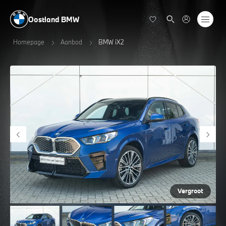
Oostland BMW
Homepage
Aanbod
BMW iX2
Vergroot