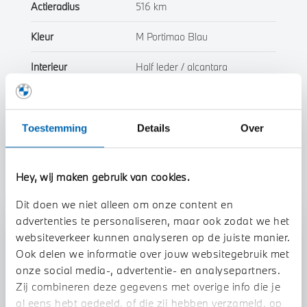
Actieradius
516 km
Kleur
M Portimao Blau
Interieur
Half leder / alcantara
Btw/Marge
BTW
Toestemming
Details
Over
Toon alle eigenschappen
Hey, wij maken gebruik van cookies.
Dit doen we niet alleen om onze content en
advertenties te personaliseren, maar ook zodat we het
Stap 1 van 3
websiteverkeer kunnen analyseren op de juiste manier.
Uw auto inruilen?
Ook delen we informatie over jouw websitegebruik met
onze social media-, advertentie- en analysepartners.
Zij combineren deze gegevens met overige info die je
al eens hebt gedeeld, of die zij hebben verzameld, op