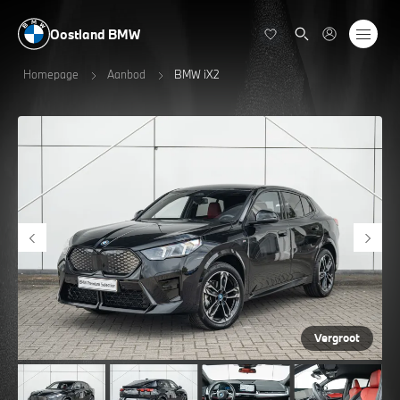
Oostland BMW
Homepage
Aanbod
BMW iX2
Vergroot