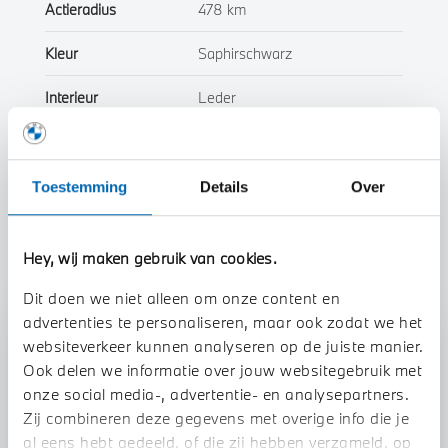
Actieradius
478 km
Kleur
Saphirschwarz
Interieur
Leder
Btw/Marge
BTW
Toestemming
Details
Over
Toon alle eigenschappen
Hey, wij maken gebruik van cookies.
Dit doen we niet alleen om onze content en
advertenties te personaliseren, maar ook zodat we het
Stap 1 van 3
websiteverkeer kunnen analyseren op de juiste manier.
Uw auto inruilen?
Ook delen we informatie over jouw websitegebruik met
onze social media-, advertentie- en analysepartners.
Zij combineren deze gegevens met overige info die je
al eens hebt gedeeld, of die zij hebben verzameld, op