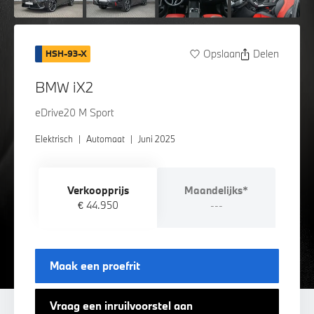
Opslaan
Delen
HSH-93-X
BMW iX2
eDrive20 M Sport
Elektrisch
|
Automaat
|
Juni 2025
Verkoopprijs
Maandelijks*
€ 44.950
---
Maak een proefrit
Vraag een inruilvoorstel aan