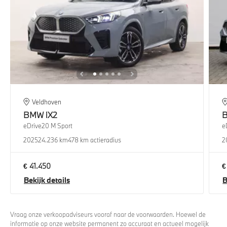
Veldhoven
BMW
iX2
eDrive20 M Sport
e
2025
24.236 km
478 km actieradius
2
€ 41.450
€
Bekijk details
B
Vraag onze verkoopadviseurs vooraf naar de voorwaarden. Hoewel de
informatie op onze website permanent zo accuraat en actueel mogelijk