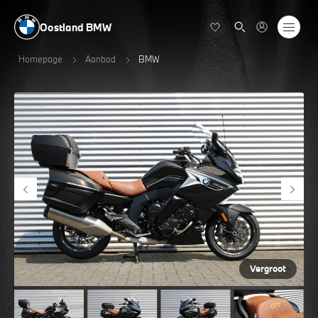
Oostland BMW
Homepage
Aanbod
BMW
Vergroot