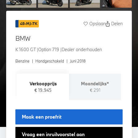
Opslaan
Delen
48-MJ-TK
BMW
K 1600 GT |Option 719 |Dealer onderhouden
Benzine
|
Handgeschakeld
|
Juni 2018
Verkoopprijs
Maandelijks*
€ 19.945
€ 291
Maak een proefrit
Vraag een inruilvoorstel aan