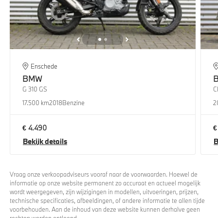
Enschede
BMW
G 310 GS
C
17.500 km
2018
Benzine
2
€ 4.490
€
Bekijk details
B
Vraag onze verkoopadviseurs vooraf naar de voorwaarden. Hoewel de
informatie op onze website permanent zo accuraat en actueel mogelijk
wordt weergegeven, zijn wijzigingen in modellen, uitvoeringen, prijzen,
technische specificaties, afbeeldingen, of andere informatie te allen tijde
voorbehouden. Aan de inhoud van deze website kunnen derhalve geen
rechten worden ontleend.