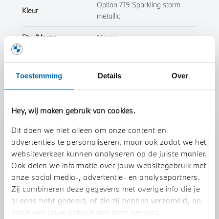
Option 719 Sparkling storm
Kleur
metallic
Btw/Marge
Marge
Toon alle eigenschappen
Toestemming
Details
Over
Hey, wij maken gebruik van cookies.
Dit doen we niet alleen om onze content en
Stap 1 van 3
advertenties te personaliseren, maar ook zodat we het
Uw motor Inruilen?
websiteverkeer kunnen analyseren op de juiste manier.
Ook delen we informatie over jouw websitegebruik met
onze social media-, advertentie- en analysepartners.
Zij combineren deze gegevens met overige info die je
al eens hebt gedeeld, of die zij hebben verzameld, op
basis van jouw gebruik van deze services.