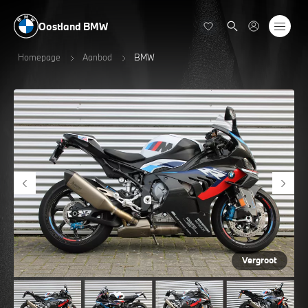
Oostland BMW
Homepage
Aanbod
BMW
Vergroot