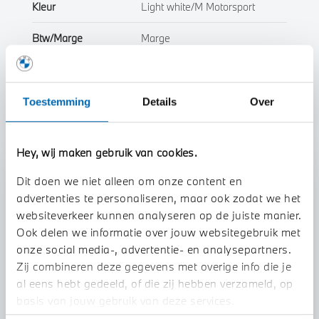
Kleur
Light white/M Motorsport
Btw/Marge
Marge
Toon alle eigenschappen
Toestemming
Details
Over
Hey, wij maken gebruik van cookies.
Dit doen we niet alleen om onze content en
Stap 1 van 3
advertenties te personaliseren, maar ook zodat we het
Uw motor Inruilen?
websiteverkeer kunnen analyseren op de juiste manier.
Ook delen we informatie over jouw websitegebruik met
onze social media-, advertentie- en analysepartners.
Zij combineren deze gegevens met overige info die je
al eens hebt gedeeld, of die zij hebben verzameld, op
basis van jouw gebruik van deze services.