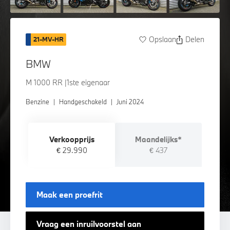
Opslaan
Delen
21-MV-HR
BMW
M 1000 RR |1ste eigenaar
Benzine
|
Handgeschakeld
|
Juni 2024
Verkoopprijs
Maandelijks*
€ 29.990
€ 437
Maak een proefrit
Vraag een inruilvoorstel aan