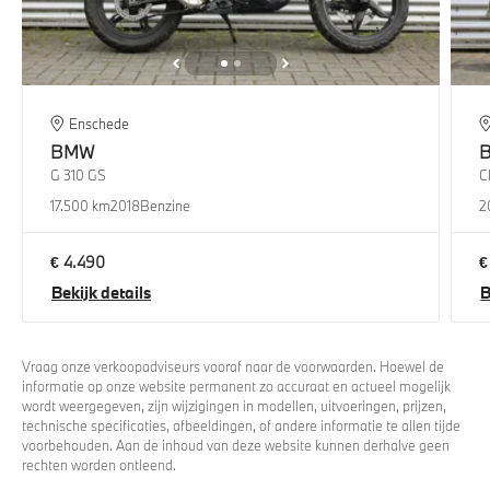
Enschede
BMW
G 310 GS
C
17.500 km
2018
Benzine
2
€ 4.490
€
Bekijk details
B
Vraag onze verkoopadviseurs vooraf naar de voorwaarden. Hoewel de
informatie op onze website permanent zo accuraat en actueel mogelijk
wordt weergegeven, zijn wijzigingen in modellen, uitvoeringen, prijzen,
technische specificaties, afbeeldingen, of andere informatie te allen tijde
voorbehouden. Aan de inhoud van deze website kunnen derhalve geen
rechten worden ontleend.