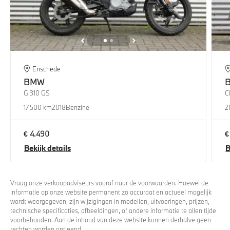
Enschede
BMW
G 310 GS
C
17.500 km
2018
Benzine
2
€ 4.490
€
Bekijk details
B
Vraag onze verkoopadviseurs vooraf naar de voorwaarden. Hoewel de
informatie op onze website permanent zo accuraat en actueel mogelijk
wordt weergegeven, zijn wijzigingen in modellen, uitvoeringen, prijzen,
technische specificaties, afbeeldingen, of andere informatie te allen tijde
voorbehouden. Aan de inhoud van deze website kunnen derhalve geen
rechten worden ontleend.