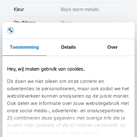
Kleur
Black storm metallic
Btw/Marge
Marge
Toon alle eigenschappen
Toestemming
Details
Over
Hey, wij maken gebruik van cookies.
Dit doen we niet alleen om onze content en
Stap 1 van 3
advertenties te personaliseren, maar ook zodat we het
Uw motor Inruilen?
websiteverkeer kunnen analyseren op de juiste manier.
Ook delen we informatie over jouw websitegebruik met
onze social media-, advertentie- en analysepartners.
Zij combineren deze gegevens met overige info die je
al eens hebt gedeeld, of die zij hebben verzameld, op
basis van jouw gebruik van deze services.