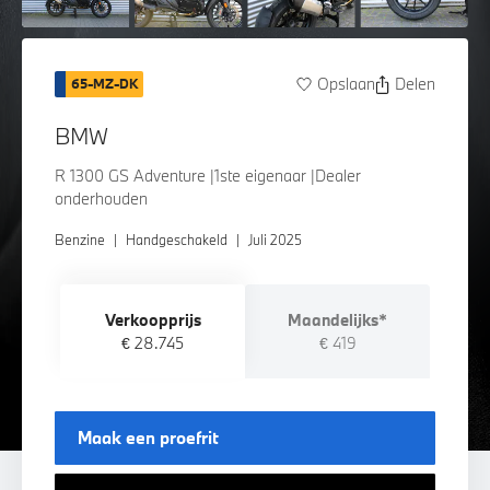
Opslaan
Delen
65-MZ-DK
BMW
R 1300 GS Adventure |1ste eigenaar |Dealer
onderhouden
Benzine
|
Handgeschakeld
|
Juli 2025
Verkoopprijs
Maandelijks*
€ 28.745
€ 419
Maak een proefrit