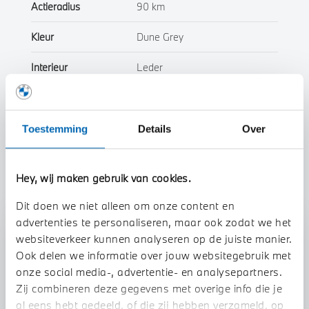
Actieradius
90 km
Kleur
Dune Grey
Interieur
Leder
Btw/Marge
BTW
Toestemming
Details
Over
Toon alle eigenschappen
Hey, wij maken gebruik van cookies.
Dit doen we niet alleen om onze content en
advertenties te personaliseren, maar ook zodat we het
Stap 1 van 3
websiteverkeer kunnen analyseren op de juiste manier.
Uw auto inruilen?
Ook delen we informatie over jouw websitegebruik met
onze social media-, advertentie- en analysepartners.
Zij combineren deze gegevens met overige info die je
al eens hebt gedeeld, of die zij hebben verzameld, op