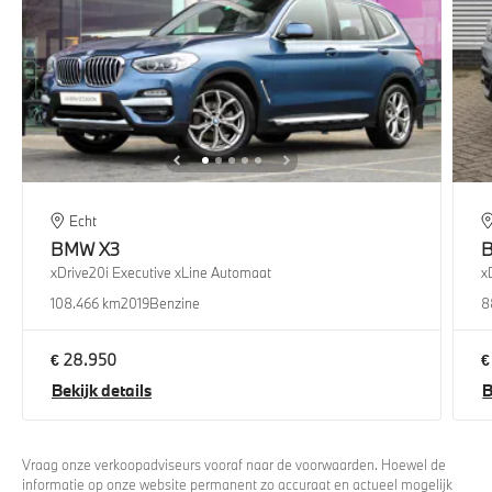
Echt
BMW
X3
xDrive20i Executive xLine Automaat
x
108.466 km
2019
Benzine
8
€ 28.950
€
Bekijk details
B
Vraag onze verkoopadviseurs vooraf naar de voorwaarden. Hoewel de
informatie op onze website permanent zo accuraat en actueel mogelijk