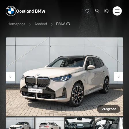
Oostland BMW
Homepage
Aanbod
BMW X3
Vergroot