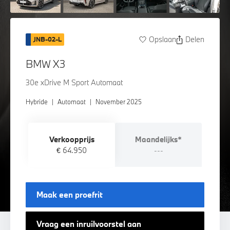
Opslaan
Delen
JNB-02-L
BMW X3
30e xDrive M Sport Automaat
Hybride
|
Automaat
|
November 2025
Verkoopprijs
Maandelijks*
€ 64.950
---
Maak een proefrit
Vraag een inruilvoorstel aan