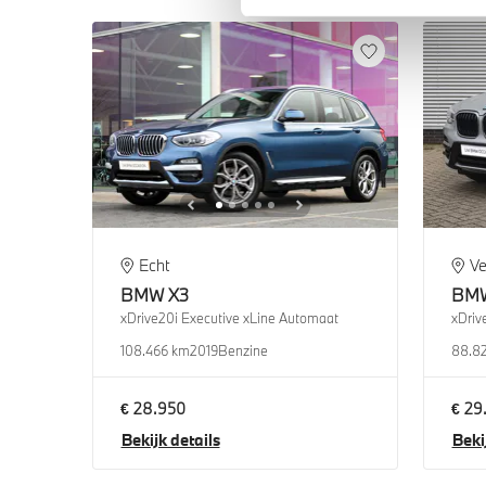
Echt
Ve
BMW
X3
BM
xDrive20i Executive xLine Automaat
xDriv
108.466 km
2019
Benzine
88.8
€ 28.950
€ 29
Bekijk details
Beki