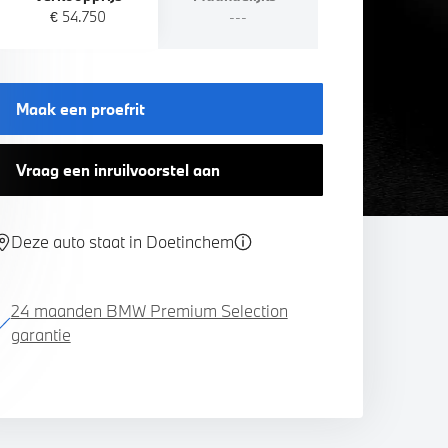
€ 54.750
---
Maak een proefrit
Vraag een inruilvoorstel aan
Deze auto staat in Doetinchem
24 maanden BMW Premium Selection
garantie