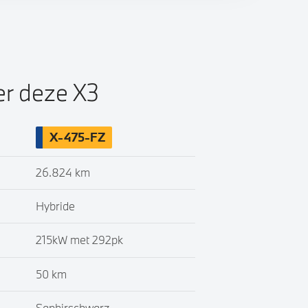
er deze X3
X-475-FZ
26.824 km
Hybride
215kW met 292pk
50 km
Saphirschwarz