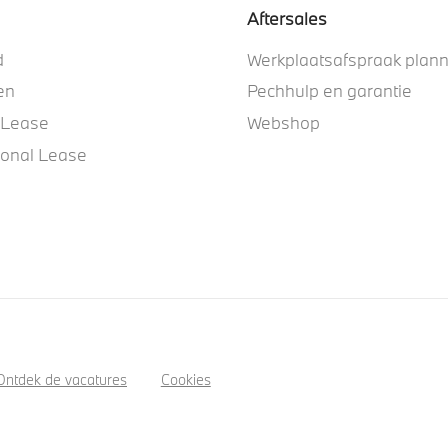
Aftersales
d
Werkplaatsafspraak plan
en
Pechhulp en garantie
 Lease
Webshop
ional Lease
Ontdek de vacatures
Cookies