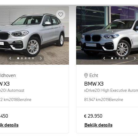
ldhoven
Echt
W
X3
BMW
X3
e20i Automaat
xDrive20i High Executive Auto
22 km
2018
Benzine
81.947 km
2019
Benzine
.450
€ 29.950
jk details
Bekijk details