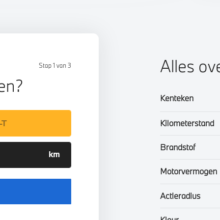
Alles ov
Stap 1 van 3
len?
Kenteken
Kilometerstand
Brandstof
Motorvermogen
Actieradius
Kleur