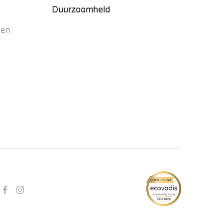
Duurzaamheid
nen