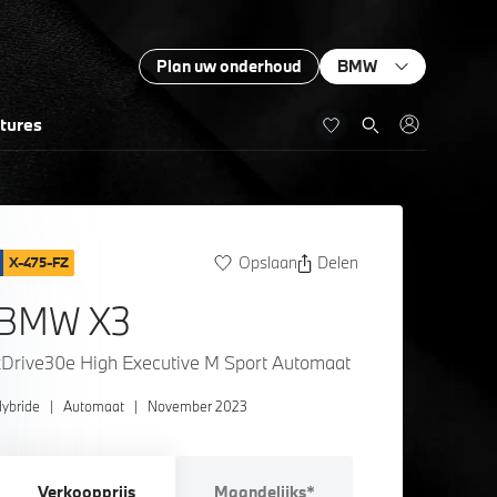
Plan uw onderhoud
BMW
tures
Opslaan
Delen
X-475-FZ
BMW X3
xDrive30e High Executive M Sport Automaat
ybride
|
Automaat
|
November 2023
Verkoopprijs
Maandelijks*