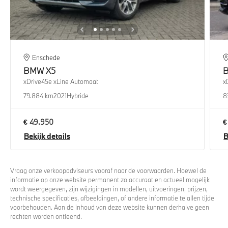
Enschede
BMW
X5
xDrive45e xLine Automaat
x
79.884 km
2021
Hybride
8
€ 49.950
€
Bekijk details
B
Vraag onze verkoopadviseurs vooraf naar de voorwaarden. Hoewel de
informatie op onze website permanent zo accuraat en actueel mogelijk
wordt weergegeven, zijn wijzigingen in modellen, uitvoeringen, prijzen,
technische specificaties, afbeeldingen, of andere informatie te allen tijde
voorbehouden. Aan de inhoud van deze website kunnen derhalve geen
rechten worden ontleend.