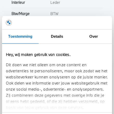
Interieur
Leder
Btw/Marge
BTW
Toon alle eigenschappen
Toestemming
Details
Over
Hey, wij maken gebruik van cookies.
Dit doen we niet alleen om onze content en
Stap 1 van 3
advertenties te personaliseren, maar ook zodat we het
Uw auto inruilen?
websiteverkeer kunnen analyseren op de juiste manier.
Ook delen we informatie over jouw websitegebruik met
onze social media-, advertentie- en analysepartners.
Zij combineren deze gegevens met overige info die je
al eens hebt gedeeld, of die zij hebben verzameld, op
basis van jouw gebruik van deze services.