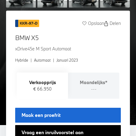
Opslaan
Delen
KKR-97-D
BMW X5
xDrive45e M Sport Automaat
Hybride
|
Automaat
|
Januari 2023
Verkoopprijs
Maandelijks*
€ 66.950
---
Maak een proefrit
Vraag een inruilvoorstel aan