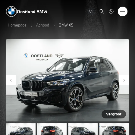
Oostland BMW
Homepage
Aanbod
BMW X5
Vergroot