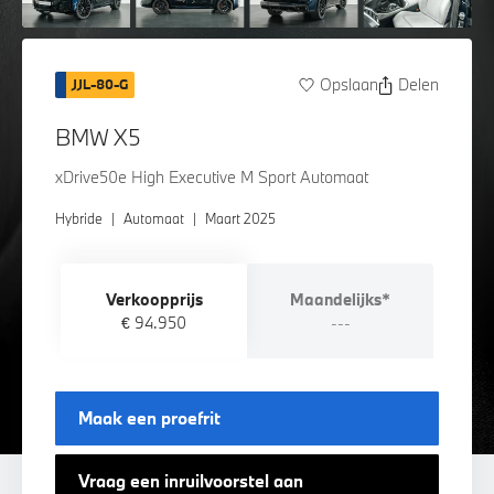
Opslaan
Delen
JJL-80-G
BMW X5
xDrive50e High Executive M Sport Automaat
Hybride
|
Automaat
|
Maart 2025
Verkoopprijs
Maandelijks*
€ 94.950
---
Maak een proefrit
Vraag een inruilvoorstel aan