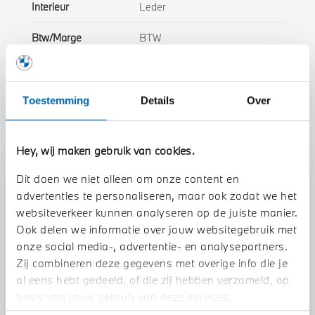
Interieur
Leder
Btw/Marge
BTW
Toon alle eigenschappen
Toestemming
Details
Over
Hey, wij maken gebruik van cookies.
Dit doen we niet alleen om onze content en
Stap 1 van 3
advertenties te personaliseren, maar ook zodat we het
Uw auto inruilen?
websiteverkeer kunnen analyseren op de juiste manier.
Ook delen we informatie over jouw websitegebruik met
onze social media-, advertentie- en analysepartners.
Zij combineren deze gegevens met overige info die je
al eens hebt gedeeld, of die zij hebben verzameld, op
basis van jouw gebruik van deze services.