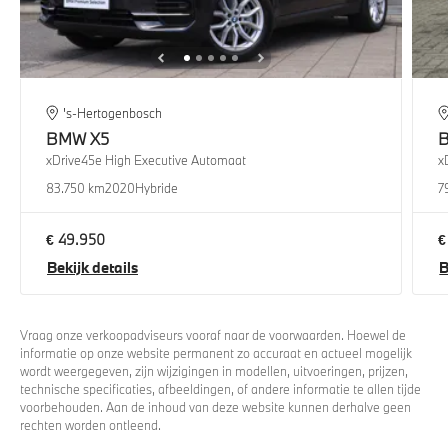
's-Hertogenbosch
BMW
X5
xDrive45e High Executive Automaat
x
83.750 km
2020
Hybride
7
€ 49.950
€
Bekijk details
B
Vraag onze verkoopadviseurs vooraf naar de voorwaarden. Hoewel de
informatie op onze website permanent zo accuraat en actueel mogelijk
wordt weergegeven, zijn wijzigingen in modellen, uitvoeringen, prijzen,
technische specificaties, afbeeldingen, of andere informatie te allen tijde
voorbehouden. Aan de inhoud van deze website kunnen derhalve geen
rechten worden ontleend.