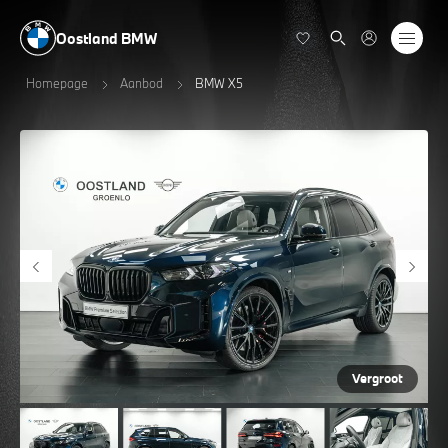
Oostland BMW
Homepage
Aanbod
BMW X5
Vergroot