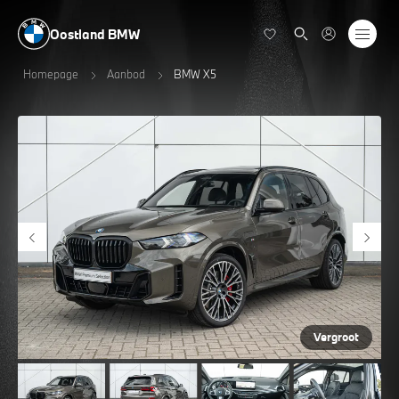
Oostland BMW
Homepage
Aanbod
BMW X5
Vergroot