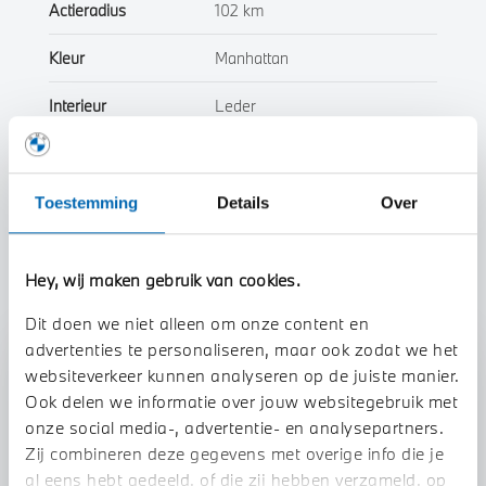
Actieradius
102 km
Kleur
Manhattan
Interieur
Leder
Btw/Marge
BTW
Toestemming
Details
Over
Toon alle eigenschappen
Hey, wij maken gebruik van cookies.
Dit doen we niet alleen om onze content en
advertenties te personaliseren, maar ook zodat we het
Stap 1 van 3
websiteverkeer kunnen analyseren op de juiste manier.
Uw auto inruilen?
Ook delen we informatie over jouw websitegebruik met
onze social media-, advertentie- en analysepartners.
Zij combineren deze gegevens met overige info die je
al eens hebt gedeeld, of die zij hebben verzameld, op