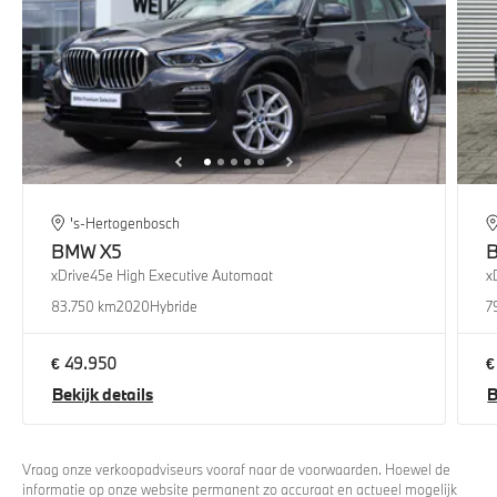
's-Hertogenbosch
BMW
X5
xDrive45e High Executive Automaat
x
83.750 km
2020
Hybride
7
€ 49.950
€
Bekijk details
B
Vraag onze verkoopadviseurs vooraf naar de voorwaarden. Hoewel de
informatie op onze website permanent zo accuraat en actueel mogelijk