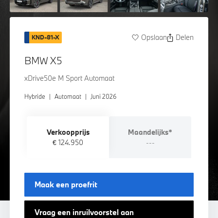
Opslaan
Delen
KND-81-X
BMW X5
xDrive50e M Sport Automaat
Hybride
|
Automaat
|
Juni 2026
Verkoopprijs
Maandelijks*
€ 124.950
---
Maak een proefrit
Vraag een inruilvoorstel aan